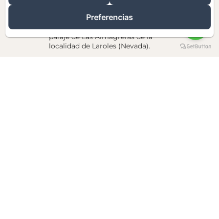
Todo esto y mucho más
Preferencias
conforman la insólita vivencia en El
Paraje del Chef, ubicado en el
paraje de Las Almagreras de la
localidad de Laroles (Nevada).
Más información
Cabaña Manzanilla de la Sierra