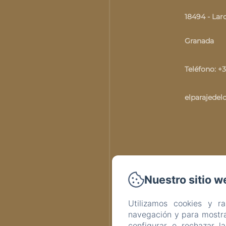
18494 - Lar
Granada
Teléfono: +
elparajede
Nuestro sitio w
Utilizamos cookies y r
navegación y para mostra
configurar o rechazar l