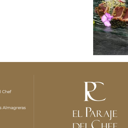
l Chef
as Almagreras