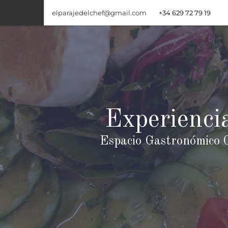
elparajedelchef@gmail.com
+34 629 72 79 19
Experienci
Espacio Gastronómico 